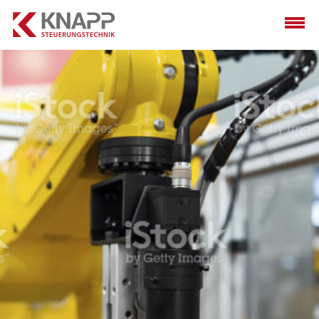
HOME
TEAM
PROGRAMMIERUNG
INBETRIEBNAHME
RETROFITTING
REFERENZEN
CHARITY
KARRIERE