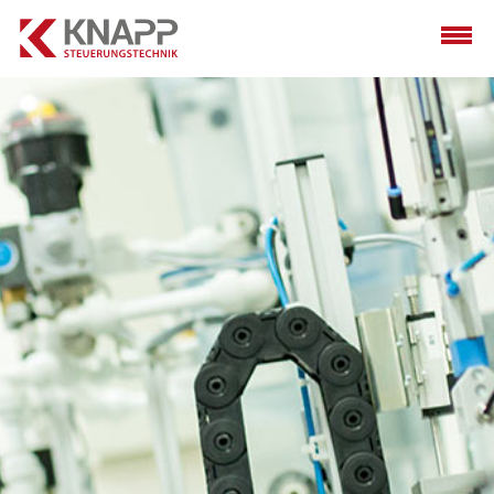
HOME
TEAM
PROGRAMMIERUNG
INBETRIEBNAHME
RETROFITTING
REFERENZEN
CHARITY
KARRIERE