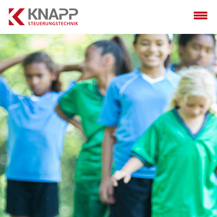
HOME
TEAM
PROGRAMMIERUNG
INBETRIEBNAHME
RETROFITTING
REFERENZEN
CHARITY
KARRIERE